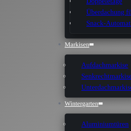
Doppeletage
Überdachung fü
Snack-Automat
Markisen
Aufdachmarkise
Senkrechtmarkis
Unterdachmarkis
Wintergarten
Aluminiumtüren