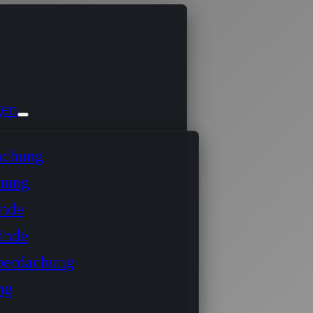
gen
achung
hung
ände
ände
berdachung
ng