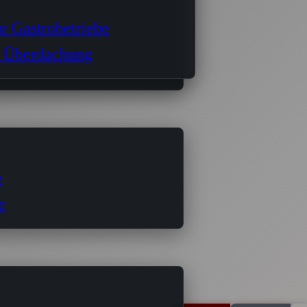
r Gastrobetriebe
 Überdachung
e
e