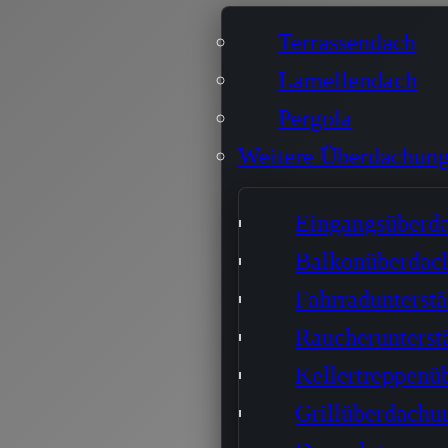
Terrassendach
Lamellendach
Pergola
Weitere Überdachun
Eingangsüberd
Balkonüberdac
Fahrradunterst
Raucherunterst
Kellertreppenü
Grillüberdachu