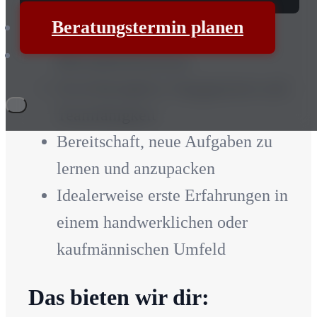
Beratungstermin planen
Interesse an der Montage oder
Büroadministration
Zuverlässigkeit, Engagement und
Teamfähigkeit
Bereitschaft, neue Aufgaben zu
lernen und anzupacken
Idealerweise erste Erfahrungen in
einem handwerklichen oder
kaufmännischen Umfeld
Das bieten wir dir: