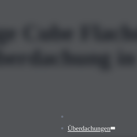
ge Cube Flac
berdachung in
Überdachungen