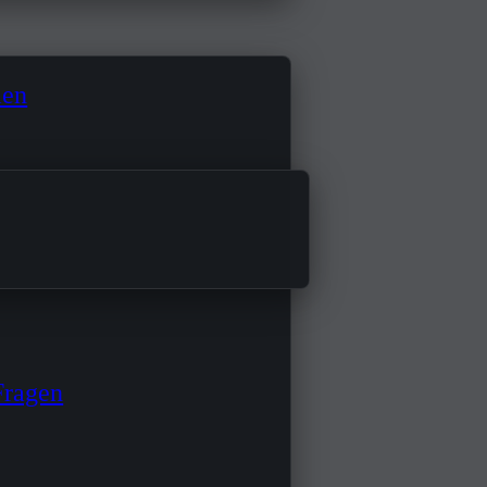
men
h und schafft ein
Glasschiebetür
fügt. Die restlichen
nders in den
Fragen