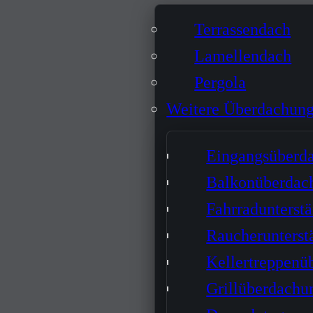
Terrassendach
Lamellendach
Pergola
Weitere Überdachun
Eingangsüberd
Balkonüberdac
Fahrradunterst
Raucherunterst
Kellertreppenü
Grillüberdachu