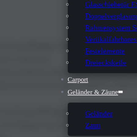
Glasschiebetür 
Doppelverglasun
Rahmensystem Sc
Vertikalfahrbares
r eine großzügige Terrassenüberdachung
Festelemente
rn realisieren.
Dreieckskeile
tem Anthrazit überzeugt durch ihre kla
Carport
bereich eine besonders moderne, kubisc
Geländer & Zäune
 ist die geradlinige Würfelform mit ein
Geländer
 wird Regenwasser zuverlässig abgeführt
Zaun