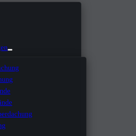
gen
achung
hung
ände
ände
berdachung
ng