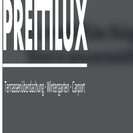
Großflächi
Terrassenü