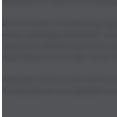
minimalistische Optik zu beeinträchtig
Die hochwertige Glaseindeckung sorgt f
offenes, großzügiges Raumgefühl. Auf d
integriert, die flexiblen Schutz bietet 
Seiten bleiben bewusst offen, um den fr
Abgerundet wird das System durch eine
Abendstunden für eine angenehme und s