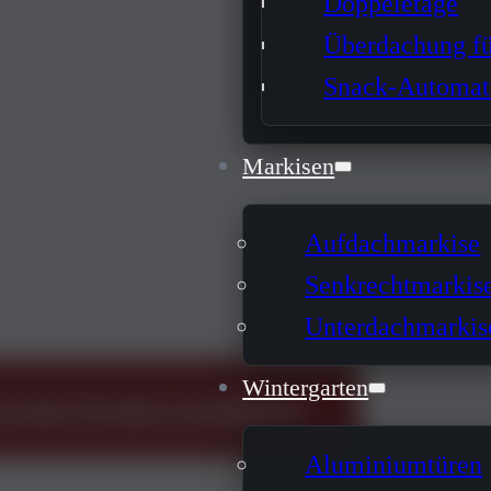
Doppeletage
Überdachung fü
Snack-Automat
Markisen
Aufdachmarkise
Senkrechtmarkis
Unterdachmarkis
Wintergarten
wroom-Termin vereinbaren
Aluminiumtüren