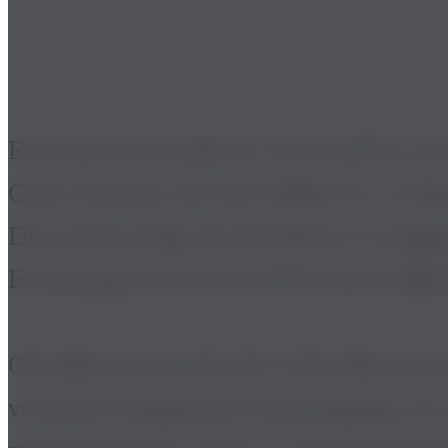
Für unseren Kunden in Verl durften wi
Cube-Variante mit den Maßen 8 x 4 Mete
Die hochwertige Konstruktion in elegan
Formensprache und verleiht dem Außen
Charakteristisch für die Cube-Bauweise
versteckt integrierten Dachneigung. So