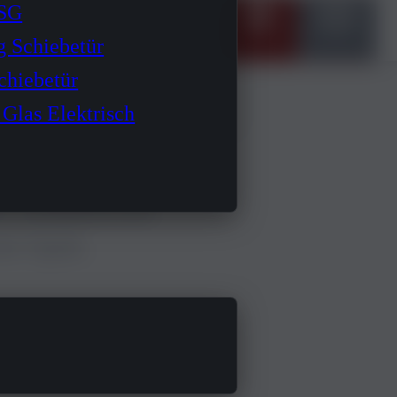
ESG
g Schiebetür
hiebetür
 Glas Elektrisch
 in der modernen
re, symmetrische
he Optik.
er im Rahmen
, ohne die