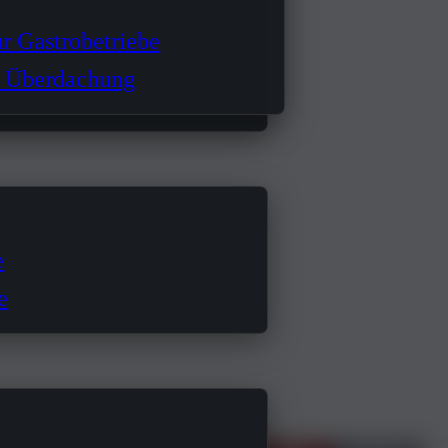
r Gastrobetriebe
 Überdachung
e
e