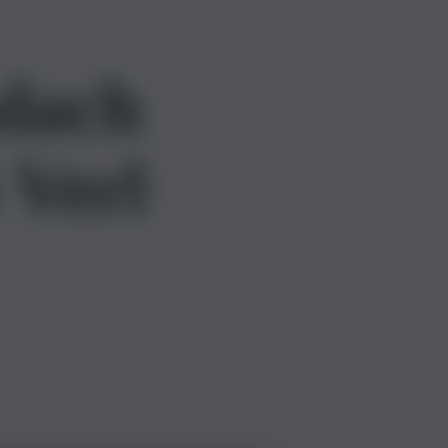
hdach
 Verl