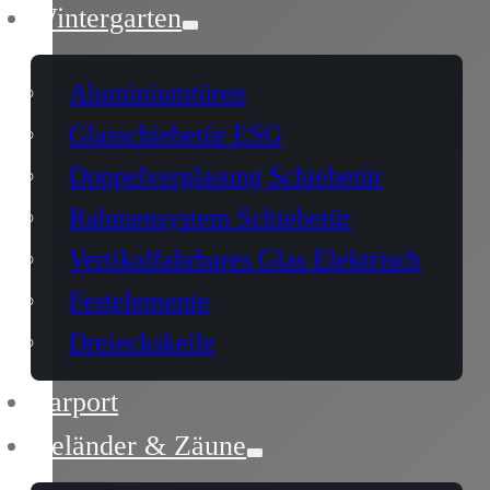
Wintergarten
Aluminiumtüren
Glasschiebetür ESG
Doppelverglasung Schiebetür
Rahmensystem Schiebetür
Vertikalfahrbares Glas Elektrisch
Festelemente
Dreieckskeile
Carport
Geländer & Zäune